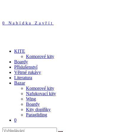
0
Nabídka
Zavřít
KITE
Komorové kity
Boardy
Příslušenství
Větrné rukávy
Literatura
Bazar
Komorové kity
Nafukovací kity
Wing
Boardy
Kity doplňky
Paragliding
0