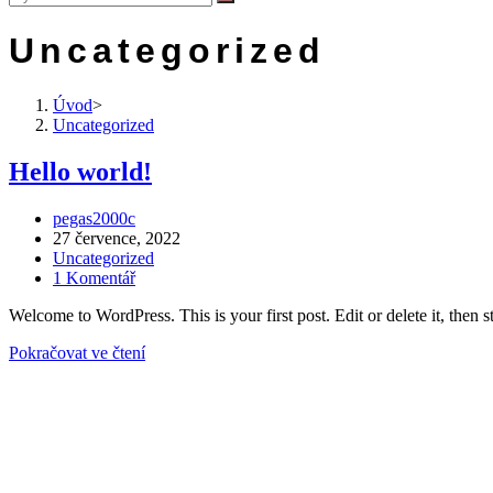
Uncategorized
Úvod
>
Uncategorized
Hello world!
Autor
pegas2000c
příspěvku
Příspěvek
27 července, 2022
byl
Rubriky
Uncategorized
publikován
příspěvku
Komentáře
1 Komentář
k
Welcome to WordPress. This is your first post. Edit or delete it, then st
příspěvku
Hello
Pokračovat ve čtení
world!
PEGAS - PRODEJNA A SERVIS