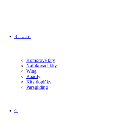
Bazar
Komorové kity
Nafukovací kity
Wing
Boardy
Kity doplňky
Paragliding
0