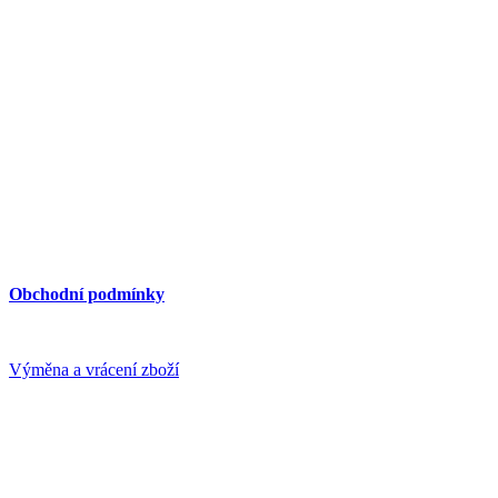
PEGAS, Švábky 2, 180 00 Praha 8
mobil: 603 15 25 23
e-mail: pegas(at)pegas2000.cz
web: www.pegas2000.cz
Otevírací doba:
Pondělí až pátek 9.00 - 16.00
Dostupnost MHD
– cca 3 min. pěšky ze stanice Invalidovna (metro, 
Důležité informace:
Obchodní podmínky
Platba a doprava
Výměna a vrácení zboží
GDPR
Cookies
Sledujte nás na: