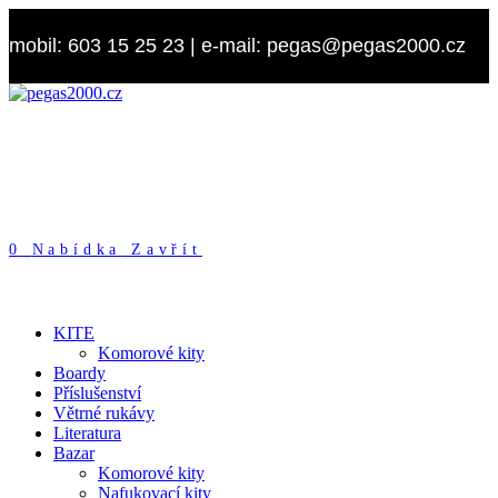
Přejít
k
mobil: 603 15 25 23 | e-mail: pegas@pegas2000.cz
obsahu
0
Nabídka
Zavřít
KITE
Komorové kity
Boardy
Příslušenství
Větrné rukávy
Literatura
Bazar
Komorové kity
Nafukovací kity