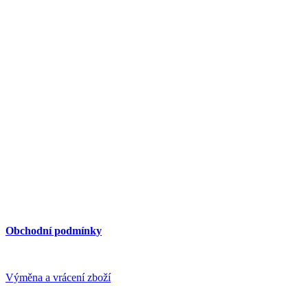
PEGAS - PRODEJNA A SERVIS
PEGAS, Švábky 2, 180 00 Praha 8
mobil: 603 15 25 23
e-mail: pegas(at)pegas2000.cz
web: www.pegas2000.cz
Otevírací doba:
Pondělí až pátek 9.00 - 16.00
Dostupnost MHD
– cca 3 min. pěšky ze stanice Invalidovna (metro, 
Důležité informace:
Obchodní podmínky
Platba a doprava
Výměna a vrácení zboží
GDPR