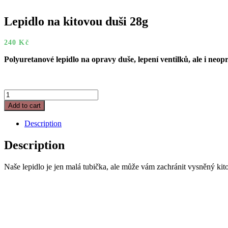
Lepidlo na kitovou duši 28g
240
Kč
Polyuretanové lepidlo na opravy duše, lepení ventilků, ale i neop
Lepidlo
na
Add to cart
kitovou
duši
Description
28g
quantity
Description
Naše lepidlo je jen malá tubička, ale může vám zachránit vysněný kitov