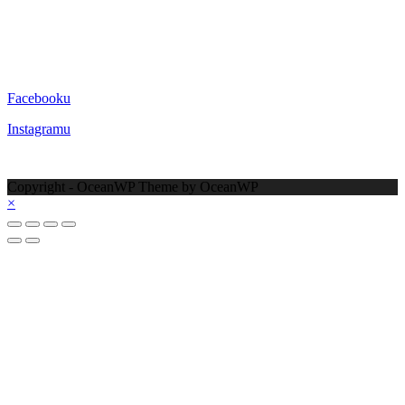
Cookies
Sledujte nás na:
Facebooku
Instagramu
Copyright - OceanWP Theme by OceanWP
×