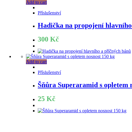
Add to cart
Příslušenství
Hadička na propojení hlavního
300
Kč
Add to cart
Příslušenství
Šňůra Superaramid s opletem n
25
Kč