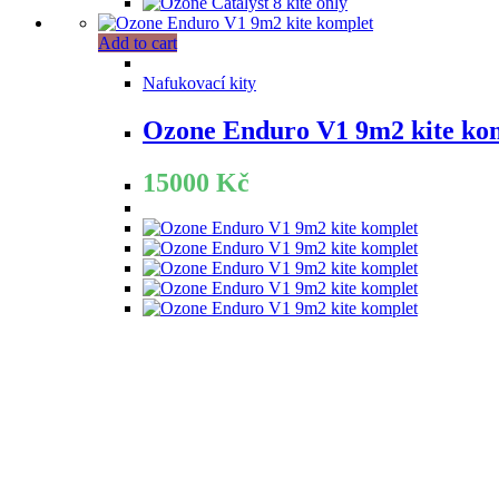
Add to cart
Nafukovací kity
Ozone Enduro V1 9m2 kite ko
15000
Kč
PEGAS - PRODEJNA A SERVIS
PEGAS, Švábky 2, 180 00 Praha 8
mobil: 603 15 25 23