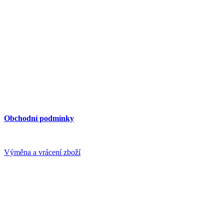
e-mail: pegas(at)pegas2000.cz
web: www.pegas2000.cz
Otevírací doba:
Pondělí až pátek 9.00 - 16.00
Dostupnost MHD
– cca 3 min. pěšky ze stanice Invalidovna (metro, 
Důležité informace:
Obchodní podmínky
Platba a doprava
Výměna a vrácení zboží
GDPR
Cookies
Sledujte nás na: