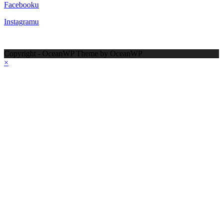
Facebooku
Instagramu
Copyright - OceanWP Theme by OceanWP
×