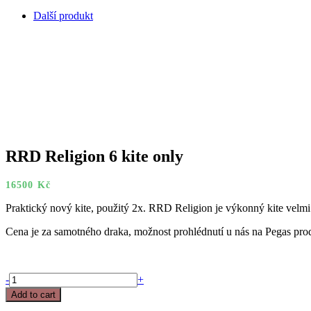
Další produkt
RRD Religion 6 kite only
16500
Kč
Praktický nový kite, použitý 2x. RRD Religion je výkonný kite velmi
Cena je za samotného draka, možnost prohlédnutí u nás na Pegas pro
RRD
-
+
Religion
Add to cart
6